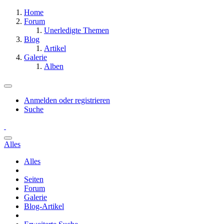
Home
Forum
Unerledigte Themen
Blog
Artikel
Galerie
Alben
Anmelden oder registrieren
Suche
Alles
Alles
Seiten
Forum
Galerie
Blog-Artikel