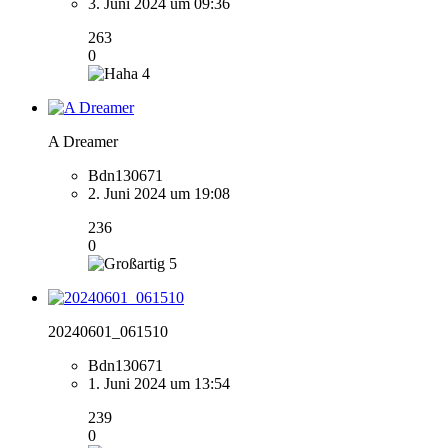
3. Juni 2024 um 09:36
263
0
4
A Dreamer
Bdn130671
2. Juni 2024 um 19:08
236
0
5
20240601_061510
Bdn130671
1. Juni 2024 um 13:54
239
0