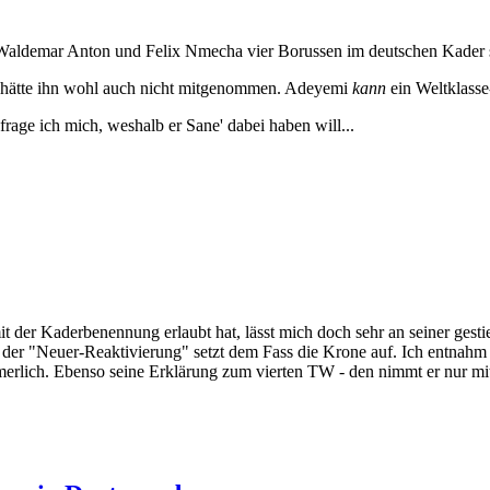
, Waldemar Anton und Felix Nmecha vier Borussen im deutschen Kader 
ch hätte ihn wohl auch nicht mitgenommen. Adeyemi
kann
ein Weltklasse-
rage ich mich, weshalb er Sane' dabei haben will...
 der Kaderbenennung erlaubt hat, lässt mich doch sehr an seiner gesti
t der "Neuer-Reaktivierung" setzt dem Fass die Krone auf. Ich entnah
lich. Ebenso seine Erklärung zum vierten TW - den nimmt er nur mit, w