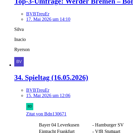
Top-3-Umfrage: Werder Bremen – Bo
BVBTreuEr
17. Mai 2026 um 14:10
Silva
Inacio
Ryerson
34. Spieltag (16.05.2026)
BVBTreuEr
15. Mai 2026 um 12:06
Zitat von Bdn130671
Bayer 04 Leverkusen
-
Hamburger SV
Eintracht Frankfurt
-
VfB Stuttgart