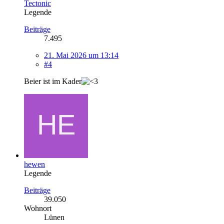
Tectonic
Legende
Beiträge
7.495
21. Mai 2026 um 13:14
#4
Beier ist im Kader
hewen
Legende
Beiträge
39.050
Wohnort
Lünen