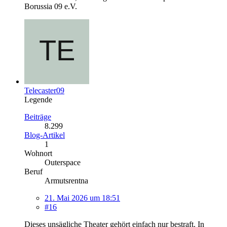
Borussia 09 e.V.
Telecaster09
Legende
Beiträge
8.299
Blog-Artikel
1
Wohnort
Outerspace
Beruf
Armutsrentna
21. Mai 2026 um 18:51
#16
Dieses unsägliche Theater gehört einfach nur bestraft. In