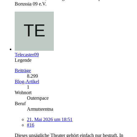
Borussia 09 e.V.
Telecaster09
Legende
Beiträge
8.299
Blog-Artikel
1
Wohnort
Outerspace
Beruf
Armutsrentna
21. Mai 2026 um 18:51
#16
Dieses unsägliche Theater gehört einfach nur bestraft. In