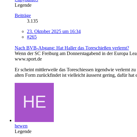
Legende
Beiträge
3.135
23. Oktober 2025 um 16:34
#265
Nach BVB-Abgang: Hat Haller das Toreschießen verlernt?
Wenn der SC Freiburg am Donnerstagabend in der Europa Leag
www.sport.de
Er scheint mittlerweile das Toreschiessen irgendwie verlernt z
alten Form zurückfindet ist vielleicht äusserst gering, dafür ha
hewen
Legende