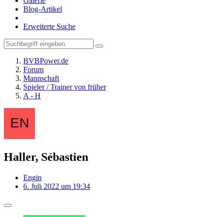
Galerie
Blog-Artikel
Erweiterte Suche
BVBPower.de
Forum
Mannschaft
Spieler / Trainer von früher
A - H
Haller, Sébastien
Engin
6. Juli 2022 um 19:34