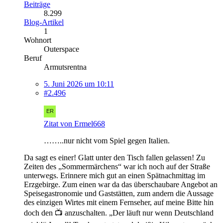
Beiträge
8.299
Blog-Artikel
1
Wohnort
Outerspace
Beruf
Armutsrentna
5. Juni 2026 um 10:11
#2.496
Zitat von Ermel668
……..nur nicht vom Spiel gegen Italien.
Da sagt es einer! Glatt unter den Tisch fallen gelassen! Zu
Zeiten des „Sommermärchens“ war ich noch auf der Straße
unterwegs. Erinnere mich gut an einen Spätnachmittag im
Erzgebirge. Zum einen war da das überschaubare Angebot an
Speisegastronomie und Gaststätten, zum andern die Aussage
des einzigen Wirtes mit einem Fernseher, auf meine Bitte hin
doch den 📺 anzuschalten. „Der läuft nur wenn Deutschland