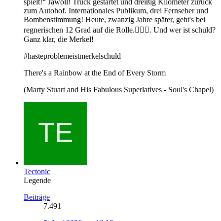
spielt!“ Jawoll! Truck gestartet und dreißig Kilometer zurück
zum Autohof. Internationales Publikum, drei Fernseher und
Bombenstimmung! Heute, zwanzig Jahre später, geht's bei
regnerischen 12 Grad auf die Rolle.🚴🏻‍♂️. Und wer ist schuld?
Ganz klar, die Merkel!
#hasteproblemeistmerkelschuld
There's a Rainbow at the End of Every Storm
(Marty Stuart and His Fabulous Superlatives - Soul's Chapel)
Tectonic
Legende
Beiträge
7.491