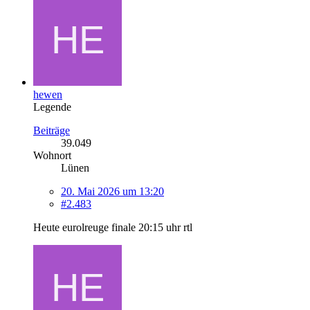
hewen
Legende
Beiträge
39.049
Wohnort
Lünen
20. Mai 2026 um 13:20
#2.483
Heute eurolreuge finale 20:15 uhr rtl