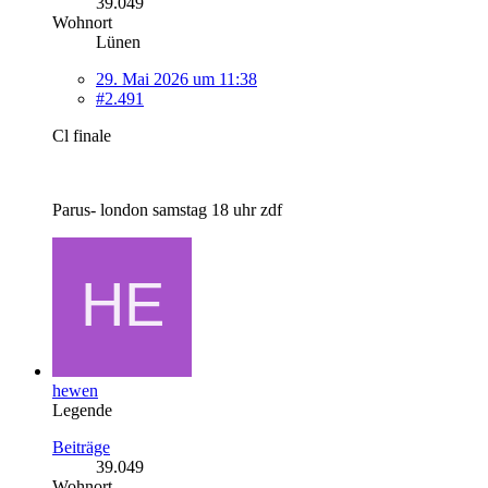
39.049
Wohnort
Lünen
29. Mai 2026 um 11:38
#2.491
Cl finale
Parus- london samstag 18 uhr zdf
hewen
Legende
Beiträge
39.049
Wohnort