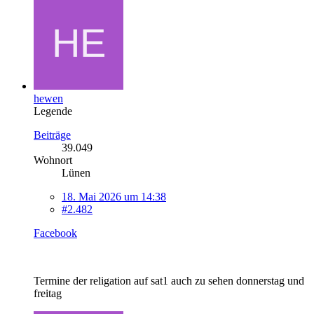
hewen
Legende
Beiträge
39.049
Wohnort
Lünen
18. Mai 2026 um 14:38
#2.482
Facebook
Termine der religation auf sat1 auch zu sehen donnerstag und
freitag