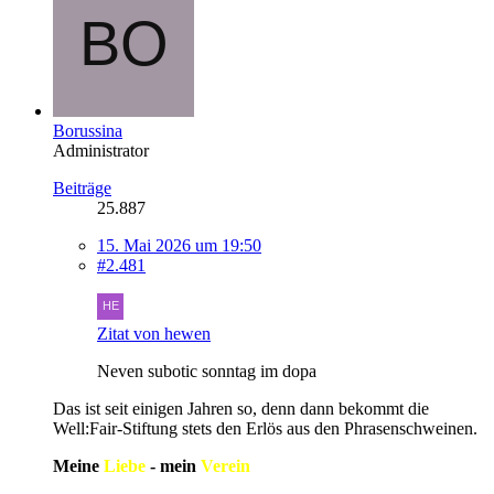
Borussina
Administrator
Beiträge
25.887
15. Mai 2026 um 19:50
#2.481
Zitat von hewen
Neven subotic sonntag im dopa
Das ist seit einigen Jahren so, denn dann bekommt die
Well:Fair-Stiftung stets den Erlös aus den Phrasenschweinen.
Meine
Liebe
- mein
Verein