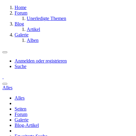
Home
Forum
Unerledigte Themen
Blog
Artikel
Galerie
Alben
Anmelden oder registrieren
Suche
Alles
Alles
Seiten
Forum
Galerie
Blog-Artikel