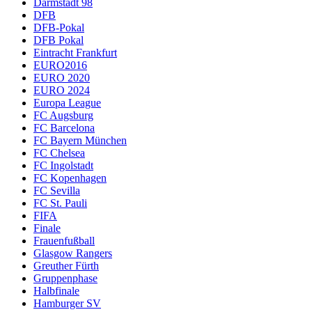
Darmstadt 98
DFB
DFB-Pokal
DFB Pokal
Eintracht Frankfurt
EURO2016
EURO 2020
EURO 2024
Europa League
FC Augsburg
FC Barcelona
FC Bayern München
FC Chelsea
FC Ingolstadt
FC Kopenhagen
FC Sevilla
FC St. Pauli
FIFA
Finale
Frauenfußball
Glasgow Rangers
Greuther Fürth
Gruppenphase
Halbfinale
Hamburger SV