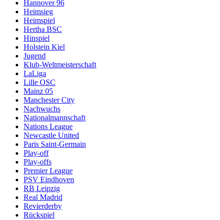
Hannover 96
Heimsieg
Heimspiel
Hertha BSC
Hinspiel
Holstein Kiel
Jugend
Klub-Weltmeisterschaft
LaLiga
Lille OSC
Mainz 05
Manchester City
Nachwuchs
Nationalmannschaft
Nations League
Newcastle United
Paris Saint-Germain
Play-off
Play-offs
Premier League
PSV Eindhoven
RB Leipzig
Real Madrid
Revierderby
Rückspiel