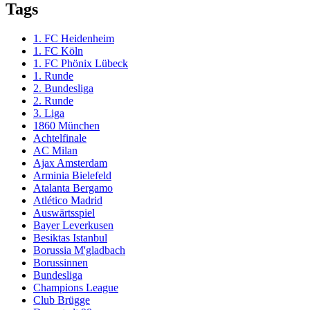
Tags
1. FC Heidenheim
1. FC Köln
1. FC Phönix Lübeck
1. Runde
2. Bundesliga
2. Runde
3. Liga
1860 München
Achtelfinale
AC Milan
Ajax Amsterdam
Arminia Bielefeld
Atalanta Bergamo
Atlético Madrid
Auswärtsspiel
Bayer Leverkusen
Besiktas Istanbul
Borussia M'gladbach
Borussinnen
Bundesliga
Champions League
Club Brügge