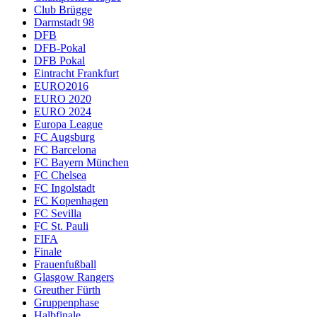
Club Brügge
Darmstadt 98
DFB
DFB-Pokal
DFB Pokal
Eintracht Frankfurt
EURO2016
EURO 2020
EURO 2024
Europa League
FC Augsburg
FC Barcelona
FC Bayern München
FC Chelsea
FC Ingolstadt
FC Kopenhagen
FC Sevilla
FC St. Pauli
FIFA
Finale
Frauenfußball
Glasgow Rangers
Greuther Fürth
Gruppenphase
Halbfinale