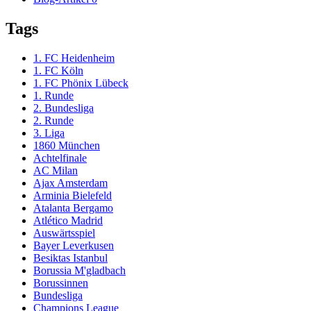
Tags
1. FC Heidenheim
1. FC Köln
1. FC Phönix Lübeck
1. Runde
2. Bundesliga
2. Runde
3. Liga
1860 München
Achtelfinale
AC Milan
Ajax Amsterdam
Arminia Bielefeld
Atalanta Bergamo
Atlético Madrid
Auswärtsspiel
Bayer Leverkusen
Besiktas Istanbul
Borussia M'gladbach
Borussinnen
Bundesliga
Champions League