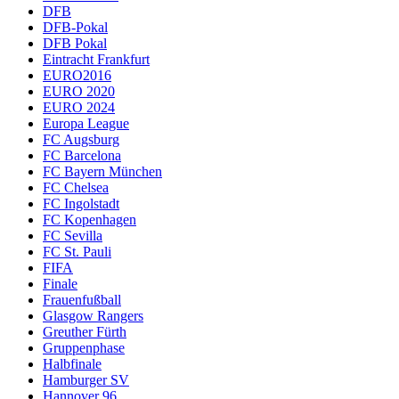
DFB
DFB-Pokal
DFB Pokal
Eintracht Frankfurt
EURO2016
EURO 2020
EURO 2024
Europa League
FC Augsburg
FC Barcelona
FC Bayern München
FC Chelsea
FC Ingolstadt
FC Kopenhagen
FC Sevilla
FC St. Pauli
FIFA
Finale
Frauenfußball
Glasgow Rangers
Greuther Fürth
Gruppenphase
Halbfinale
Hamburger SV
Hannover 96