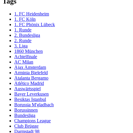
Tags
1. FC Heidenheim
1. FC Köln
1. FC Phönix Lübeck
1. Runde
2. Bundesliga
2. Runde
3. Liga
1860 München
Achtelfinale
AC Milan
Ajax Amsterdam
Arminia Bielefeld
Atalanta Bergamo
Atlético Madrid
Auswärtsspiel
Bayer Leverkusen
Besiktas Istanbul
Borussia M'gladbach
Borussinnen
Bundesliga
Champions League
Club Brügge
Darmstadt 98