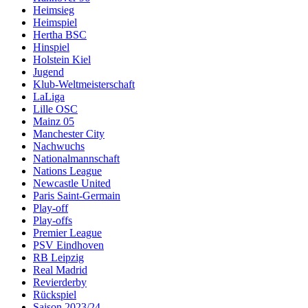
Heimsieg
Heimspiel
Hertha BSC
Hinspiel
Holstein Kiel
Jugend
Klub-Weltmeisterschaft
LaLiga
Lille OSC
Mainz 05
Manchester City
Nachwuchs
Nationalmannschaft
Nations League
Newcastle United
Paris Saint-Germain
Play-off
Play-offs
Premier League
PSV Eindhoven
RB Leipzig
Real Madrid
Revierderby
Rückspiel
Saison 2023/24