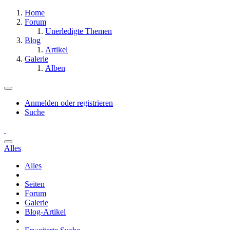
Home
Forum
Unerledigte Themen
Blog
Artikel
Galerie
Alben
Anmelden oder registrieren
Suche
Alles
Alles
Seiten
Forum
Galerie
Blog-Artikel