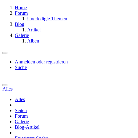
Home
Forum
Unerledigte Themen
Blog
Artikel
Galerie
Alben
Anmelden oder registrieren
Suche
Alles
Alles
Seiten
Forum
Galerie
Blog-Artikel