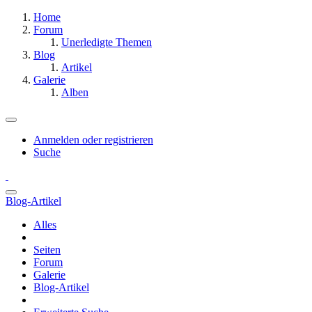
Home
Forum
Unerledigte Themen
Blog
Artikel
Galerie
Alben
Anmelden oder registrieren
Suche
Blog-Artikel
Alles
Seiten
Forum
Galerie
Blog-Artikel